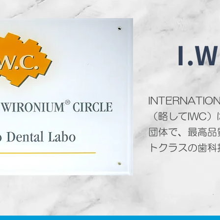
I.
INTERNATIO
（略してIWC
団体で、最高品
トクラスの歯科