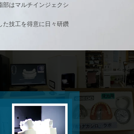
脂部はマルチインジェクシ
した技工を得意に日々研鑽
介